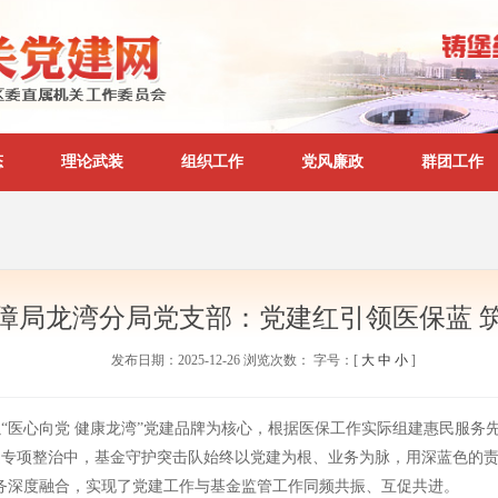
态
理论武装
组织工作
党风廉政
群团工作
障局龙湾分局党支部：党建红引领医保蓝 
发布日期：2025-12-26
浏览次数：
字号：[
大
中
小
]
“医心向党 健康龙湾”党建品牌为核心，根据医保工作实际组建惠民服务
题专项整治中，基金守护突击队
始终以党建为根、业务为脉，
用深蓝色的责
务深度融合，
实现了党建工作与基金监管工作同频共振、互促共进。