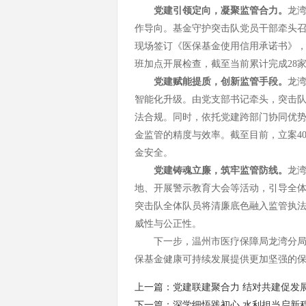
党建引领定向，凝聚监管合力。
龙湾
作导向。基金守护突击队党员干部牵头
现场签订《医保基金使用信用承诺书》
班加点开展检查，
截至当前累计完成28
党建赋能提质，创新监管手段。
龙
智能化升级。
由党支部书记牵头，
突击
法合规。同时，依托党建跨部门协同优势
金监管的精度与效率
。
截至目前，立案4
金安全。
党
建铸魂立廉，筑牢监管防线。
龙
地、开展警示教育大会等活动，引导全
突击队全体队员将清廉底色融入监管执
威性与公正性
。
下一步，温州市医疗保障局龙湾分局
保基金健康可持续发展提供更加坚强的
上一篇：
党建联建聚合力 结对共建促发
下一篇：
深学细悟践初心 水利担当启新