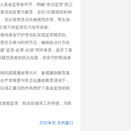
入基金监管各环节，明确“依法监管”的工
策培训及警示教育，全区182家医药机构
中，
充分发挥党员先锋模范作用，
带头加
建引领下的监管压力传导实效。
，推动
基金守护
突击队实现监管规范化、
确责任主体与时间节点，确保执法行为合
“监管-处置-反馈”闭环体系，
提升了基
元，以规范高效的执法实践，切实守护医保基
过组织观看廉政警示片、参观廉政教育基
。
在严管厚爱与常态化廉政教育浸润下，
，
以清正廉洁的作风维护了基金监管的权
化智能监管、联合惩戒等工作举措，为医
打印本页
关闭窗口