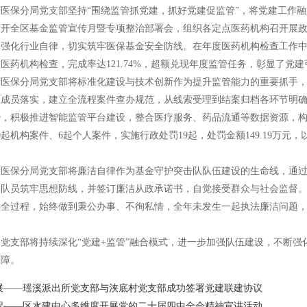
医保分局党支部坚持“围绕监管抓党建，抓好党建促监管”，将党建工作融
召开全区基金监管宣传月暨专项整治部署会，组织各定点医药机构召开展政
，强化行业自律，切实筑牢医保基金安全防线。
在年度医药机构检查工作
家医药机构检查，完成率达121.74%，超额兑现年度监管任务，彰显了党
湾医保分局党支部将标准化建设与技术创新作为提升监管能力的重要抓手
队成员落实，
建立全流程案件查办规范，从线索受理到结案归档各环节明
，积极推进智能监管平台建设，整合医疗服务、药品流通等数据资源，构建
0起机构案件、6起个人案件，实施行政处罚19起，处罚金额149.19万
湾医保分局党支部
将廉洁自律作为
基金守护
突击队队伍建设的生命线，通
体队员筑牢思想防线，并签订廉洁从政承诺书，自觉接受群众与社会监督
法全过程，始终做到秉公办事、不徇私情，全年未发生一起执法廉洁问题
党支部将持续深化“党建+监管”融合模式，进一步加强队伍建设，不断强
保障。
展——瑶溪派出所党支部与浃底村党支部成功签署党建联建协议
程——区水建中心多维度开展党的二十届四中全会精神宣讲活动